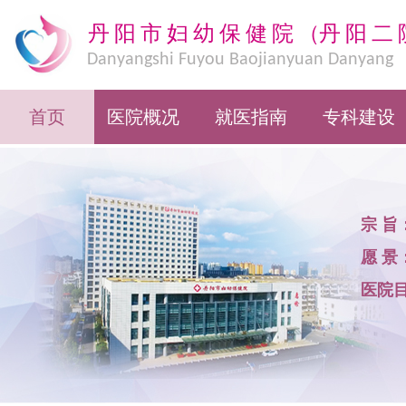
丹阳市妇幼保健院
（
丹阳二
Danyangshi Fuyou Baojianyuan Danyang
Eryuan
首页
医院概况
就医指南
专科建设
宗 旨
愿 景
医院