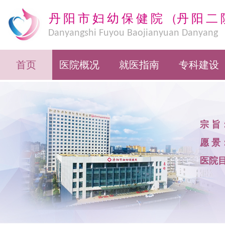
丹阳市妇幼保健院
（
丹阳二
Danyangshi Fuyou Baojianyuan Danyang
Eryuan
首页
医院概况
就医指南
专科建设
宗 旨
愿 景
医院