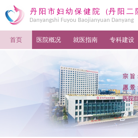
丹阳市妇幼保健院
（
丹阳二
Danyangshi Fuyou Baojianyuan Danyang
Eryuan
首页
医院概况
就医指南
专科建设
宗 旨
愿 景
医院