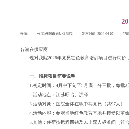
2
来源:
|
作者:
丹阳市妇幼保健院
|
发布时间 :
2026-04-07
|
570
各潜在供应商：
现对我院2026年党员红色教育培训项目进行询
一、招标项目简要说明
1.初定时间：4月中下旬至5月底，分三批，每批
2.活动地点：江苏盱眙、洪泽
3.活动对象：医院全体在职中共党员（共97人）
4.活动内容：参观当地红色教育基地并接受以革
5.其他：住宿按携程四钻及以上双人标准间（符