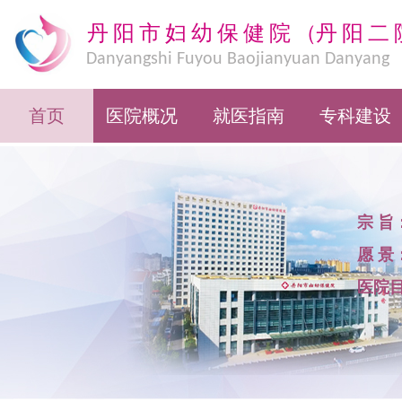
丹阳市妇幼保健院
（
丹阳二
Danyangshi Fuyou Baojianyuan Danyang
Eryuan
首页
医院概况
就医指南
专科建设
宗 旨
愿 景
医院