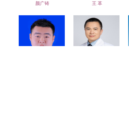
颜广铸
王 革
朱 绮
孙 强