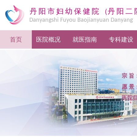
丹阳市妇幼保健院
（
丹阳二
Danyangshi Fuyou Baojianyuan Danyang
Eryuan
首页
医院概况
就医指南
专科建设
宗 旨
愿 景
医院