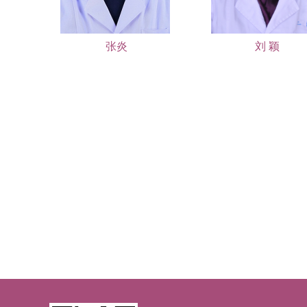
张炎
刘 颖